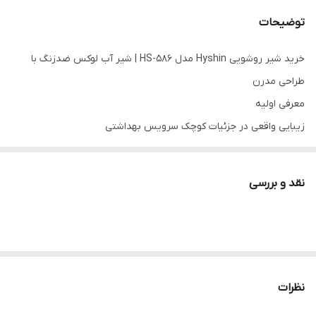
توضیحات
خرید شیر روشویی Hyshin مدل HS-586 | شیر آب لوکس ضدزنگ با
طراحی مدرن
معرفی اولیه
زیبایی واقعی در جزئیات کوچک سرویس بهداشتی
یک شیر روشویی خوب فقط وسیله‌ای برای باز و بسته کردن آب نیست؛
بخشی از طراحی فضای شماست. شیر روشویی Hyshin مدل HS-586 برای
نقد و بررسی
کسانی طراحی شده که علاوه بر کیفیت، به ظاهر مدرن، دوام بالا و حس
لوکس بودن محیط اهمیت می‌دهند.
۳ مزیت اصلی محصول:
✅ طراحی مدرن و چشم‌نواز مناسب دکوراسیون‌های امروزی
✅ بدنه مقاوم با ویژگی ضدزنگ برای دوام طولانی‌تر
نظرات
✅ ترکیب زیبایی، کیفیت و عملکرد برای استفاده روزمره