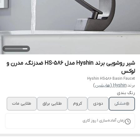
شیر روشویی برند Hyshin مدل HS-586 ضدزنگ، مدرن و
لوکس
Hyshin HS-586 Basin Faucet
برند:
Hyshin (هایشین)
رنگ بندی
مشکی
دودی
کروم
طلایی براق
طلایی مات
زمان آماده‌سازی
1
روز کاری